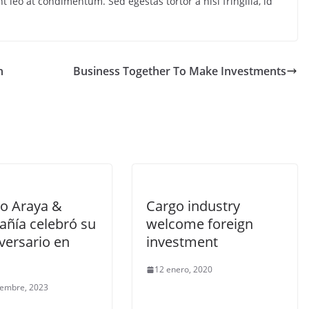
t leo at condimentum. Sed egestas tortor a nisi fringilla, id
n
Business Together To Make Investments
io Araya &
Cargo industry
ñía celebró su
welcome foreign
versario en
investment
12 enero, 2020
iembre, 2023