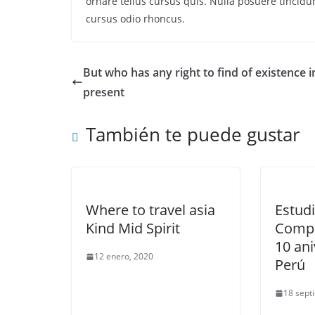
ornare tellus cursus quis. Nulla posuere tincidun
cursus odio rhoncus.
But who has any right to find of existence i
present
También te puede gustar
Where to travel asia
Estud
Kind Mid Spirit
Compa
10 ani
12 enero, 2020
Perú
18 sept