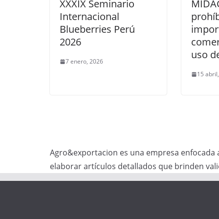
XXXIX Seminario
MIDAG
Internacional
prohíb
Blueberries Perú
impor
2026
comerc
uso de
7 enero, 2026
15 abril
Agro&exportacion es una empresa enfocada a 
elaborar artículos detallados que brinden va