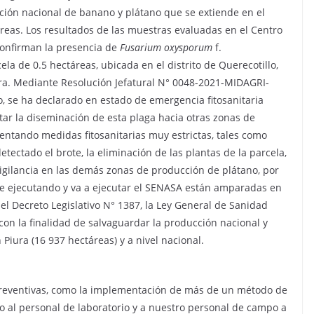
cción nacional de banano y plátano que se extiende en el
áreas. Los resultados de las muestras evaluadas en el Centro
confirman la presencia de
Fusarium oxysporum
f.
la de 0.5 hectáreas, ubicada en el distrito de Querecotillo,
ura. Mediante Resolución Jefatural N° 0048-2021-MIDAGRI-
o, se ha declarado en estado de emergencia fitosanitaria
vitar la diseminación de esta plaga hacia otras zonas de
mentando medidas fitosanitarias muy estrictas, tales como
etectado el brote, la eliminación de las plantas de la parcela,
 vigilancia en las demás zonas de producción de plátano, por
ne ejecutando y va a ejecutar el SENASA están amparadas en
el Decreto Legislativo N° 1387, la Ley General de Sanidad
 con la finalidad de salvaguardar la producción nacional y
 Piura (16 937 hectáreas) y a nivel nacional.
preventivas, como la implementación de más de un método de
o al personal de laboratorio y a nuestro personal de campo a