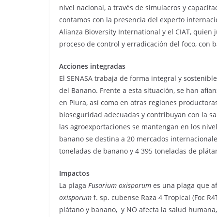
nivel nacional, a través de simulacros y capacitac
contamos con la presencia del experto internacion
Alianza Bioversity International y el CIAT, quie
proceso de control y erradicación del foco, con
Acciones integradas
El SENASA trabaja de forma integral y sostenibl
del Banano. Frente a esta situación, se han afi
en Piura, así como en otras regiones productor
bioseguridad adecuadas y contribuyan con la san
las agroexportaciones se mantengan en los nive
banano se destina a 20 mercados internacionale
toneladas de banano y 4 395 toneladas de pláta
Impactos
La plaga
Fusarium oxisporum
es una plaga que af
oxisporum
f. sp. cubense Raza 4 Tropical (Foc R4
plátano y banano, y NO afecta la salud humana,