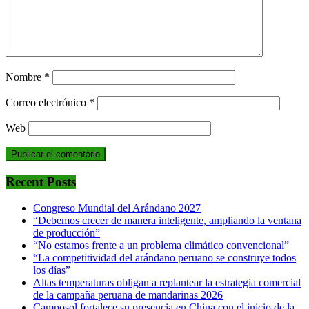
Nombre
*
Correo electrónico
*
Web
Recent Posts
Congreso Mundial del Arándano 2027
“Debemos crecer de manera inteligente, ampliando la ventana
de producción”
“No estamos frente a un problema climático convencional”
“La competitividad del arándano peruano se construye todos
los días”
Altas temperaturas obligan a replantear la estrategia comercial
de la campaña peruana de mandarinas 2026
Camposol fortalece su presencia en China con el inicio de la