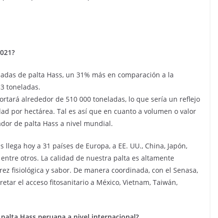
2021?
ladas de palta Hass, un 31% más en comparación a la
3 toneladas.
rtará alrededor de 510 000 toneladas, lo que sería un reflejo
dad por hectárea. Tal es así que en cuanto a volumen o valor
ador de palta Hass a nivel mundial.
s llega hoy a 31 países de Europa, a EE. UU., China, Japón,
, entre otros. La calidad de nuestra palta es altamente
z fisiológica y sabor. De manera coordinada, con el Senasa,
etar el acceso fitosanitario a México, Vietnam, Taiwán,
alta Hass peruana a nivel internacional?