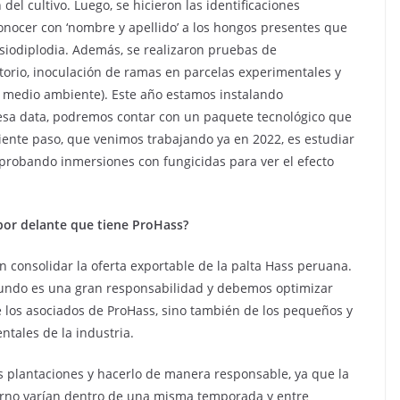
el cultivo. Luego, se hicieron las identificaciones
conocer con ‘nombre y apellido’ a los hongos presentes que
asiodiplodia. Además, se realizaron pruebas de
torio, inoculación de ramas en parcelas experimentales y
l medio ambiente). Este año estamos instalando
 esa data, podremos contar con un paquete tecnológico que
uiente paso, que venimos trabajando ya en 2022, es estudiar
y probando inmersiones con fungicidas para ver el efecto
 por delante que tiene ProHass?
consolidar la oferta exportable de la palta Hass peruana.
mundo es una gran responsabilidad y debemos optimizar
de los asociados de ProHass, sino también de los pequeños y
tales de la industria.
s plantaciones y hacerlo de manera responsable, ya que la
torno varían dentro de una misma temporada y entre