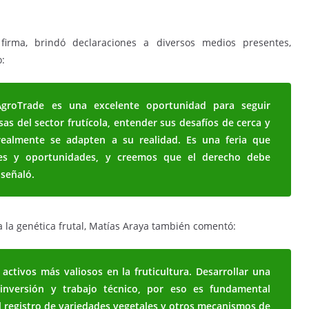
 firma, brindó declaraciones a diversos medios presentes,
o:
 AgroTrade es una excelente oportunidad para seguir
as del sector frutícola, entender sus desafíos de cerca y
realmente se adapten a su realidad. Es una feria que
ones y oportunidades, y creemos que el derecho debe
señaló.
 la genética frutal, Matías Araya también comentó:
 activos más valiosos en la fruticultura. Desarrollar una
nversión y trabajo técnico, por eso es fundamental
l registro de variedades vegetales y otros mecanismos de