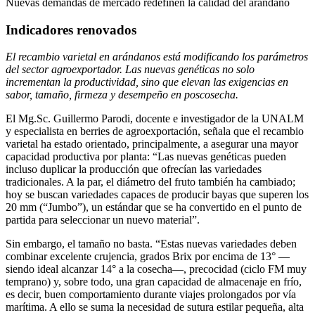
Nuevas demandas de mercado redefinen la calidad del arándano
Indicadores renovados
El recambio varietal en arándanos está modificando los parámetros
del sector agroexportador. Las nuevas genéticas no solo
incrementan la productividad, sino que elevan las exigencias en
sabor, tamaño, firmeza y desempeño en poscosecha.
El Mg.Sc. Guillermo Parodi, docente e investigador de la UNALM
y especialista en berries de agroexportación, señala que el recambio
varietal ha estado orientado, principalmente, a asegurar una mayor
capacidad productiva por planta: “Las nuevas genéticas pueden
incluso duplicar la producción que ofrecían las variedades
tradicionales. A la par, el diámetro del fruto también ha cambiado;
hoy se buscan variedades capaces de producir bayas que superen los
20 mm (“Jumbo”), un estándar que se ha convertido en el punto de
partida para seleccionar un nuevo material”.
Sin embargo, el tamaño no basta. “Estas nuevas variedades deben
combinar excelente crujencia, grados Brix por encima de 13° —
siendo ideal alcanzar 14° a la cosecha—, precocidad (ciclo FM muy
temprano) y, sobre todo, una gran capacidad de almacenaje en frío,
es decir, buen comportamiento durante viajes prolongados por vía
marítima. A ello se suma la necesidad de sutura estilar pequeña, alta