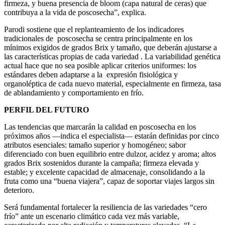
firmeza, y buena presencia de bloom (capa natural de ceras) que
contribuya a la vida de poscosecha”, explica.
Parodi sostiene que el replanteamiento de los indicadores
tradicionales de poscosecha se centra principalmente en los
mínimos exigidos de grados Brix y tamaño, que deberán ajustarse a
las características propias de cada variedad . La variabilidad genética
actual hace que no sea posible aplicar criterios uniformes: los
estándares deben adaptarse a la expresión fisiológica y
organoléptica de cada nuevo material, especialmente en firmeza, tasa
de ablandamiento y comportamiento en frío.
PERFIL DEL FUTURO
Las tendencias que marcarán la calidad en poscosecha en los
próximos años —indica el especialista— estarán definidas por cinco
atributos esenciales: tamaño superior y homogéneo; sabor
diferenciado con buen equilibrio entre dulzor, acidez y aroma; altos
grados Brix sostenidos durante la campaña; firmeza elevada y
estable; y excelente capacidad de almacenaje, consolidando a la
fruta como una “buena viajera”, capaz de soportar viajes largos sin
deterioro.
Será fundamental fortalecer la resiliencia de las variedades “cero
frío” ante un escenario climático cada vez más variable,