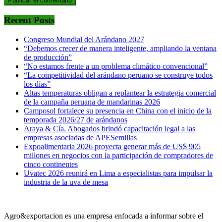
Recent Posts
Congreso Mundial del Arándano 2027
“Debemos crecer de manera inteligente, ampliando la ventana
de producción”
“No estamos frente a un problema climático convencional”
“La competitividad del arándano peruano se construye todos
los días”
Altas temperaturas obligan a replantear la estrategia comercial
de la campaña peruana de mandarinas 2026
Camposol fortalece su presencia en China con el inicio de la
temporada 2026/27 de arándanos
Araya & Cía. Abogados brindó capacitación legal a las
empresas asociadas de APESemillas
Expoalimentaria 2026 proyecta generar más de US$ 905
millones en negocios con la participación de compradores de
cinco continentes
Uvatec 2026 reunirá en Lima a especialistas para impulsar la
industria de la uva de mesa
Agro&exportacion es una empresa enfocada a informar sobre el